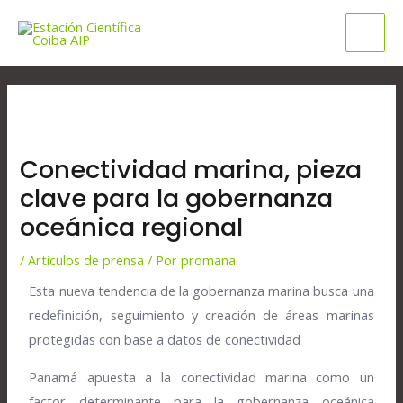
Ir
Mai
al
Men
contenido
Navegación
de
entradas
Conectividad marina, pieza
clave para la gobernanza
oceánica regional
/
Articulos de prensa
/ Por
promana
Esta nueva tendencia de la gobernanza marina busca una
redefinición, seguimiento y creación de áreas marinas
protegidas con base a datos de conectividad
Panamá apuesta a la conectividad marina como un
factor determinante para la gobernanza oceánica