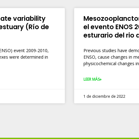
ate variability
Mesozooplancton
 estuary (Río de
el evento ENOS 2
esturario del rio 
 (ENSO) event 2009-2010,
Previous studies have demo
ndexes were determined in
ENSO, cause changes in met
physicochemical changes in
LEER MÁS»
1 de diciembre de 2022