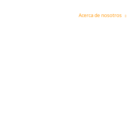
Ir
al
Inicio
Acerca de nosotros
contenido