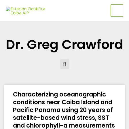
Ir
Mai
al
Men
contenido
Dr. Greg Crawford
Buscar
Characterizing oceanographic
conditions near Coiba Island and
Pacific Panama using 20 years of
satellite-based wind stress, SST
and chlorophyll-a measurements