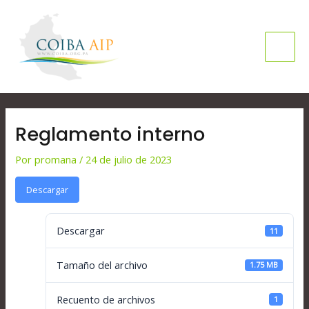
Ir
Mai
al
Men
contenido
Navegación
de
Reglamento interno
entradas
Por
promana
/
24 de julio de 2023
Descargar
Descargar
11
Tamaño del archivo
1.75 MB
Recuento de archivos
1