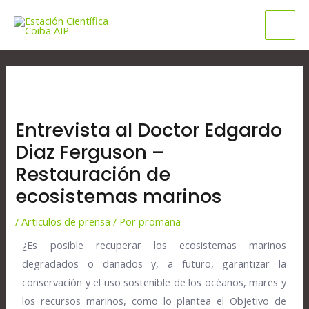
Ir
Mai
al
Men
contenido
Navegación
de
entradas
Entrevista al Doctor Edgardo
Diaz Ferguson –
Restauración de
ecosistemas marinos
/
Articulos de prensa
/ Por
promana
¿Es posible recuperar los ecosistemas marinos
degradados o dañados y, a futuro, garantizar la
conservación y el uso sostenible de los océanos, mares y
los recursos marinos, como lo plantea el Objetivo de