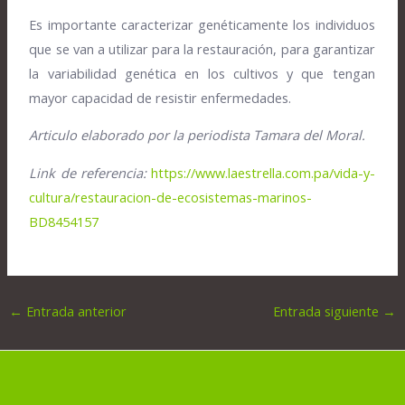
Es importante caracterizar genéticamente los individuos
que se van a utilizar para la restauración, para garantizar
la variabilidad genética en los cultivos y que tengan
mayor capacidad de resistir enfermedades.
Articulo elaborado por la periodista Tamara del Moral.
Link de referencia:
https://www.laestrella.com.pa/vida-y-
cultura/restauracion-de-ecosistemas-marinos-
BD8454157
←
Entrada anterior
Entrada siguiente
→